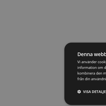
Denna webb
Vi använder cookie
information om d
kombinera den me
från din användni
VISA DETALJ