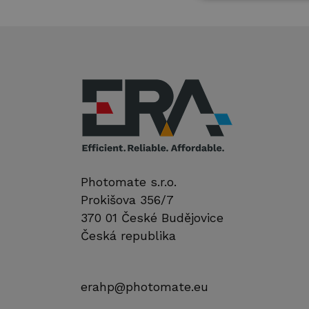
Photomate s.r.o.
Prokišova 356/7
370 01 České Budějovice
Česká republika
erahp@photomate.eu