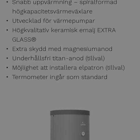
Snabb uppvärmning – spiralformad
Subme
Värmepumpar
högkapacitetsvärmeväxlare
Utvecklad för värmepumpar
Subme
Inomhusenheter
Högkvalitativ keramisk emalj EXTRA
Subme
Tillbehör
GLASS®
Extra skydd med magnesiumanod
Varmattenberedare
Underhållsfri titan-anod (tillval)
Kombinerade varmvattenberedare
Möjlighet att installera elpatron (tillval)
Ackumulatortankar
Termometer ingår som standard
Circulationspumpar
Flexibla anslutningar
Markstativ
Luftavskiljare