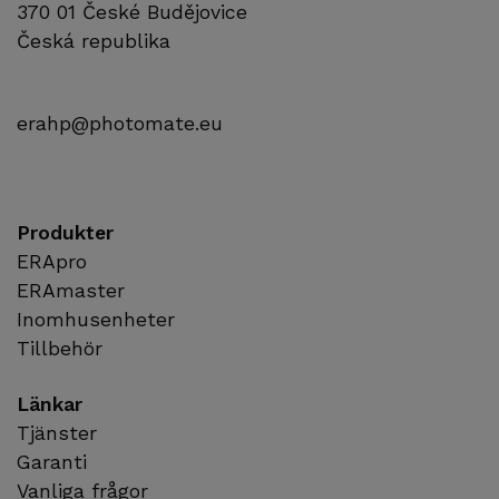
370 01 České Budějovice
Česká republika
erahp@photomate.eu
Produkter
ERApro
ERAmaster
Inomhusenheter
Tillbehör
Länkar
Tjänster
Garanti
Vanliga frågor