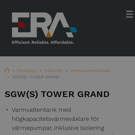
Home
Produkter
Tillbehör
Varmattenberedare
SGW(S) TOWER GRAND
SGW(S) TOWER GRAND
Hem
Varmvattentank med
högkapacitetsvärmeväxlare för
Subme
Produkter
värmepumpar, inklusive isolering