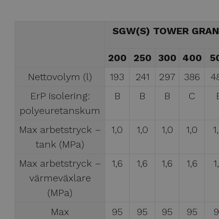
SGW(S) TOWER GRA
200
250
300
400
5
Nettovolym (l)
193
241
297
386
4
ErP isolering:
B
B
B
C
polyeuretanskum
Max arbetstryck –
1,0
1,0
1,0
1,0
1
tank (MPa)
Max arbetstryck –
1,6
1,6
1,6
1,6
1
värmeväxlare
(MPa)
Max
95
95
95
95
9