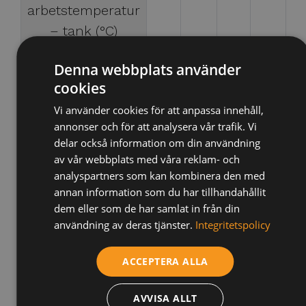
arbetstemperatur
– tank (°C)
Max
110
110
110
110
1
Denna webbplats använder
arbetstemperatur
cookies
– värmeväxlare
Vi använder cookies för att anpassa innehåll,
(°C)
annonser och för att analysera vår trafik. Vi
delar också information om din användning
Värmeväxlaryta
2,0
2,4
2,7
3,8
4
av vår webbplats med våra reklam- och
(m²)
analyspartners som kan kombinera den med
Värmeväxlarvolym
14,0
17,0
18,9
26,5
30
annan information som du har tillhandahållit
dem eller som de har samlat in från din
(l)
användning av deras tjänster.
Integritetspolicy
Värmevexlarens
50,0
56,4
64,0
91,0
10
effekt (80/10/45
ACCEPTERA ALLA
°C) (kW)
AVVISA ALLT