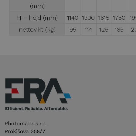
(mm)
H – höjd (mm)
1140
1300
1615
1750
19
nettovikt (kg)
95
114
125
185
2
Photomate s.r.o.
Prokišova 356/7