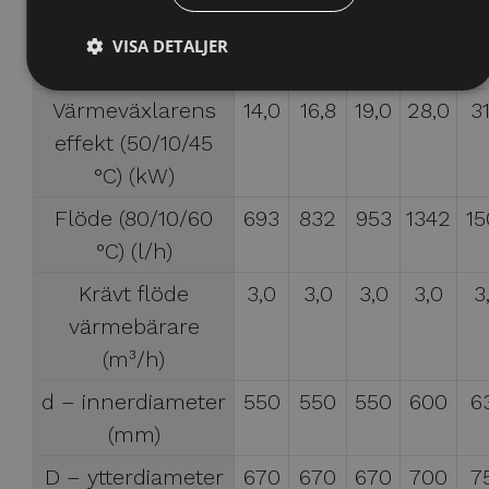
Värmevexlarens
40,0
48,8
55,0
77,5
87
effekt (80/10/60
VISA DETALJER
°C) (kW)
Värmeväxlarens
14,0
16,8
19,0
28,0
31
effekt (50/10/45
°C) (kW)
Flöde (80/10/60
693
832
953
1342
15
°C) (l/h)
Krävt flöde
3,0
3,0
3,0
3,0
3
värmebärare
(m³/h)
d – innerdiameter
550
550
550
600
6
(mm)
D – ytterdiameter
670
670
670
700
7