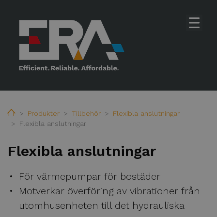
Home
Produkter
Tillbehör
Flexibla anslutningar
Flexibla anslutningar
Flexibla anslutningar
Hem
Subme
Produkter
För värmepumpar för bostäder
Motverkar överföring av vibrationer från
Subme
Värmepumpar
utomhusenheten till det hydrauliska