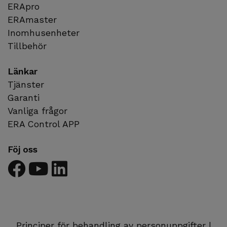
ERApro
ERAmaster
Inomhusenheter
Tillbehör
Länkar
Tjänster
Garanti
Vanliga frågor
ERA Control APP
Föj oss
sv
cz
en
de
Principer för behandling av personuppgifter
|