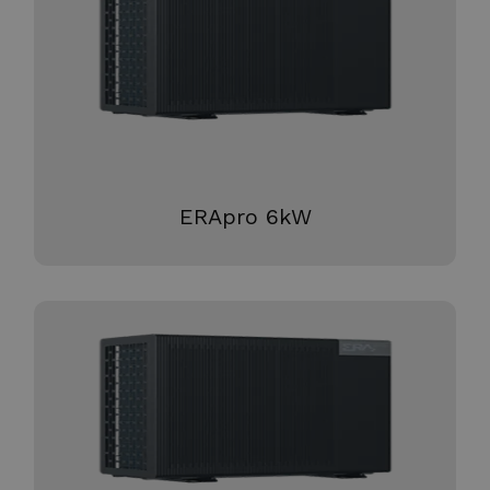
Tjänster
Nedladdningar
Partners
Kontakt
ERApro 6kW
Submenu
Om oss
Nyheter
Vanliga frågor
Karriär
Logga in